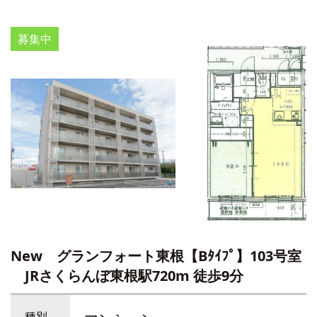
募集中
New グランフォート東根【Bﾀｲﾌﾟ】103号室
JRさくらんぼ東根駅720m 徒歩9分
種別